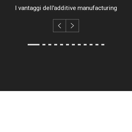
fullsc
I vantaggi dell'additive manufacturing