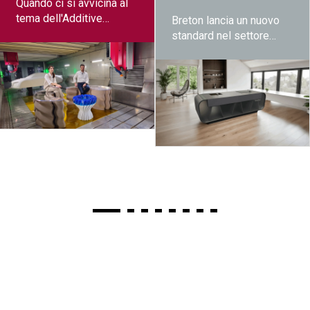
Quando ci si avvicina al
tema dell'Additive
Breton lancia un nuovo
manufacturing, si
standard nel settore
incontrano diversi tipi di
della produzione di
processi e diversi gradi
arredi per l'interior
di sviluppo.
design con KiS, l'isola
Alcuni raggiungono livelli
cucina integralmente
avanzati, mentre altri non
stampata in 3D
integrano ancora gli
strumenti che rendono il
processo affidabile.
Nella tecnologia FDM, la
sfida è quella di
facilitare il lavoro
dell'operatore, che
utilizza diversi materiali
su macchine diverse.
Ci concentreremo sul
machine learning e
l'intelligenza artificiale
per rendere il processo