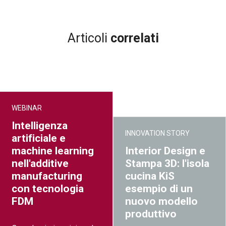
Articoli
correlati
WEBINAR
Intelligenza
INNOVATION STORY
artificiale e
machine learning
Interior Design e
nell'additive
Stampa 3D: l'isola
manufacturing
cucina KiS
con tecnologia
esempio di un
FDM
nuovo modello
produttivo