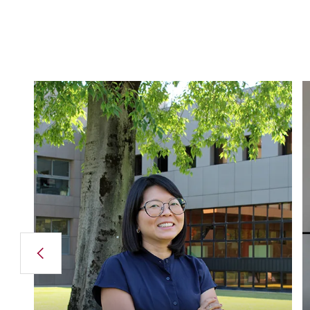
«
Ich arbeite jetzt seit 5 Jahren bei
Breton UK, einer der jüngsten
Niederlassungen, und ich bin wirklich
sehr stolz und dankbar, in einem
familiengeführten Unternehmen zu
arbeiten, das auf dem italienischen und
internationalen Markt gut etabliert ist.
Als Niederlassung sind wir das
Bindeglied zwischen Italien und
Großbritannien und ich denke, dass
unsere tief verwurzelte Präsenz auf dem
Markt unseren Kunden das Leben
erleichtert. Mit einem Team, das