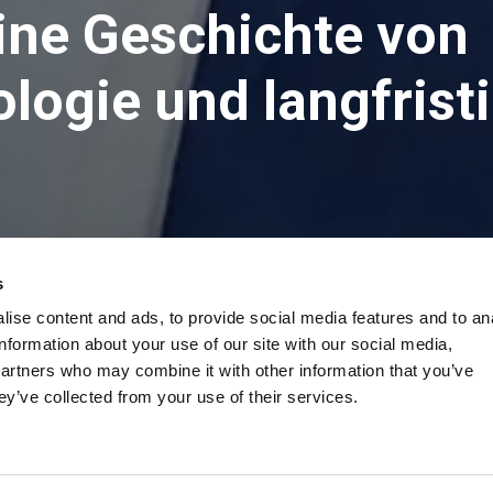
ine Geschichte von
logie und langfrist
f Promoter von Pokarna, in einem Artikel vorgestellt, der die
s
m weltweit führenden Anbieter hochwertiger Oberflächen aus P
ise content and ads, to provide social media features and to an
information about your use of our site with our social media,
e Quarzproduktion hervor sowie die Rolle der Technologie und d
partners who may combine it with other information that you’ve
einschließlich einer gezielten Schulung des Pokarna-Teams in I
ey’ve collected from your use of their services.
piel dafür, wie langfristige Partnerschaften, fortschrittliche
ach Exzellenz dazu beitragen können, neue Maßstäbe in der En