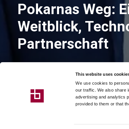
Pokarnas Weg: E
Weitblick, Techno
Partnerschaft
The CEO Magazine hat Gautam Chand Jain, Founder & Chie
This website uses cookie
Entwicklung des Unternehmens vom Granitexporteur zu
Granit und Quarzkomposit nachzeichnet.
We use cookies to personal
our traffic. We also share 
Der Artikel hebt Pokarnas strategischen Einstieg in di
advertising and analytics 
hows von Breton bei der Unterstützung dieses Wandels, 
provided to them or that th
Für Breton ist diese Geschichte ein eindrucksvolles Beis
Fertigungstechnologien und ein gemeinsames Streben n
Stone-Industrie zu setzen.