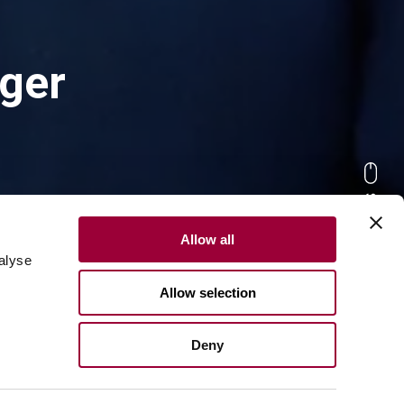
iger
Scrollen und entdecken Sie mehr
remium-
Allow all
alyse
es Know-
Allow selection
talien.
Deny
gineered-