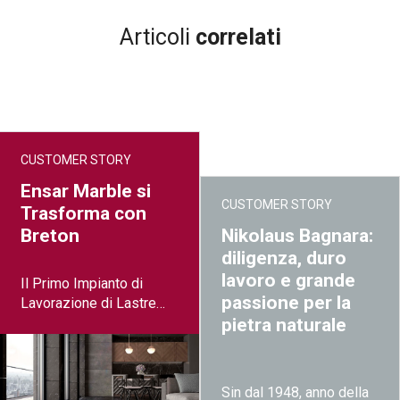
Articoli
correlati
CUSTOMER STORY
Ensar Marble si
CUSTOMER STORY
Trasforma con
Breton
Nikolaus Bagnara:
diligenza, duro
lavoro e grande
Il Primo Impianto di
passione per la
Lavorazione di Lastre
Completamente
pietra naturale
Integrato al Mondo
Sin dal 1948, anno della