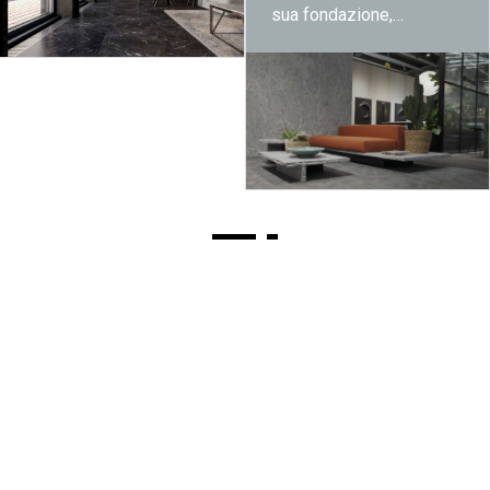
sua fondazione,
Nikolaus Bagnara è noto
nel mondo per aver reso
abitazioni private ed
edifici più salubri e unici
grazie all'utilizzo di
pietre naturali.