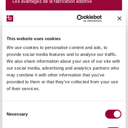
Les avantages de la fabrication additive
This website uses cookies
We use cookies to personalise content and ads, to
provide social media features and to analyse our traffic.
We also share information about your use of our site with
our social media, advertising and analytics partners who
may combine it with other information that you’ve
provided to them or that they’ve collected from your use
ARTICLE
01/06/2022
of their services.
Comment et pourquoi tracer le
processus d’usinage des tranches
Consent
Necessary
Les avantages du traçage du processus de
Selection
transformation des tranches en produits semi-finis
ou finis