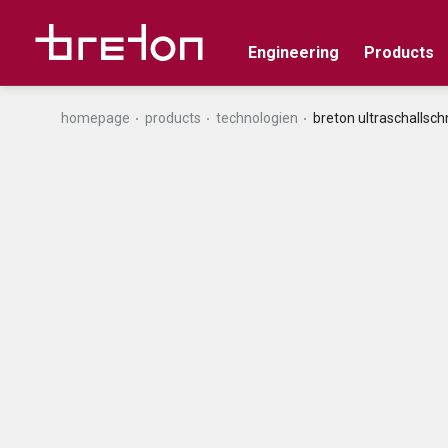
Engineering
Products
homepage
products
technologien
breton ultraschallschn