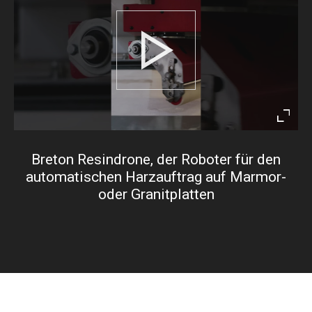
Play
Enter
fullsc
Breton Resindrone, der Roboter für den
automatischen Harzauftrag auf Marmor-
oder Granitplatten