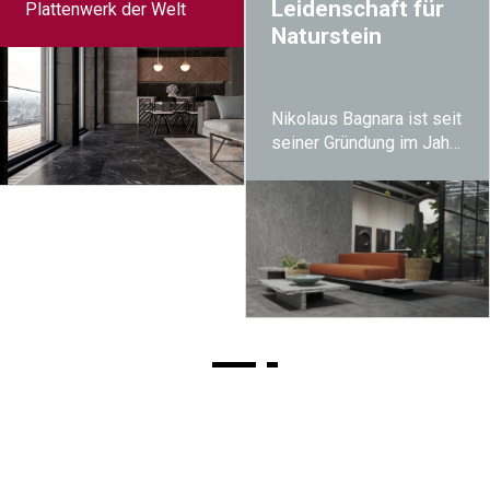
Leidenschaft für
Plattenwerk der Welt
Naturstein
Nikolaus Bagnara ist seit
seiner Gründung im Jahr
1948 weltweit bekannt
dafür, private Häuser und
gewerbliche Gebäude
durch die Verwendung
von Naturstein gesünder
und einzigartiger zu
machen.