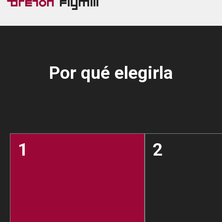
Breton
Flymill
Por qué elegirla
1
2