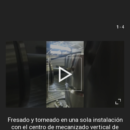
1
- 4
Play
Enter
fullsc
Fresado y torneado en una sola instalación
con el centro de mecanizado vertical de