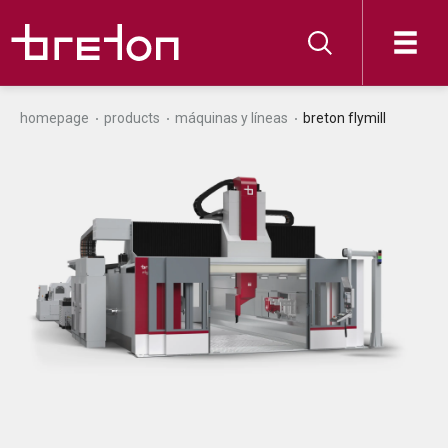
homepage
products
máquinas y líneas
breton flymill