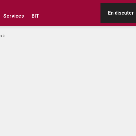
En discuter
Services
BIT
a k