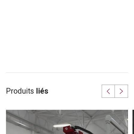
faciliter le travail de
l'opérateur, qui utilise
différents matériaux sur
différentes machines.
Nous nous
concentrerons sur
l'apprentissage
automatique et
l'intelligence artificielle
pour rendre le processus
prédictif et gérer
correctement des
paramètres critiques tels
que la température
Produits
liés
d'adhérence ou le débit
massique.