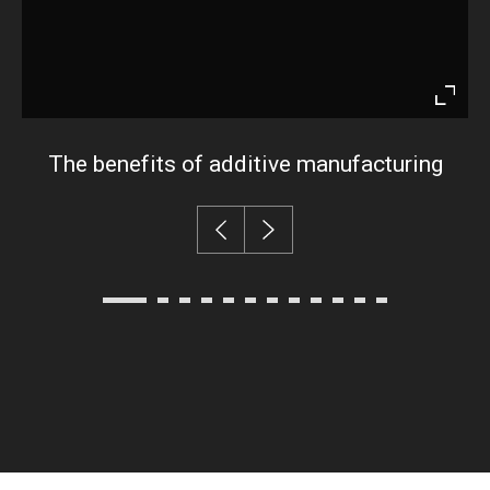
Enter
fullsc
The benefits of additive manufacturing