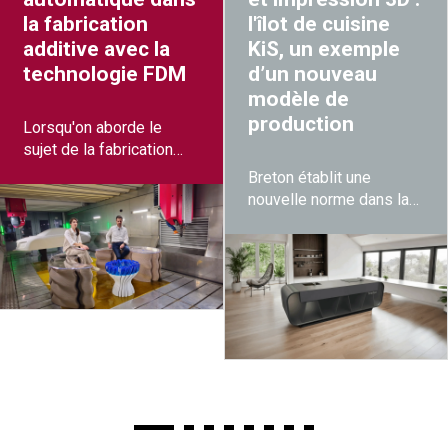
la fabrication
l'îlot de cuisine
additive avec la
KiS, un exemple
technologie FDM
d’un nouveau
modèle de
production
Lorsqu'on aborde le
sujet de la fabrication
additive, on rencontre
Breton établit une
différents types de
nouvelle norme dans la
procédés et différents
production de meubles
degrés de
pour le design d’intérieur
développement.
avec KiS, l’îlot de cuisine
Certains atteignent des
entièrement imprimé en
niveaux avancés, tandis
3D.
que d'autres n'intègrent
pas encore les outils qui
rendent le processus
fiable.
Avec la technologie
FDM, le défi consiste à