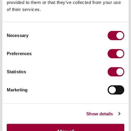
provided to them or that they’ve collected from your use
of their services.
Genesi E1 A K40
est le modèle capable de fonctionner
avec les courses des axes suivantes :
axe X : 4.000 mm
axe Y : 1.900 mm
Consent
axe Z : 1.300 mm
Necessary
Selection
Preferences
Statistics
Marketing
Show details
Avantages