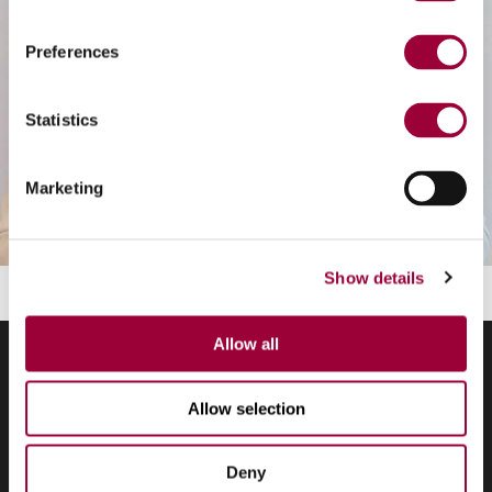
Preferences
Statistics
Marketing
Show details
Allow all
Allow selection
Solicita el vídeo del
webinario
Deny