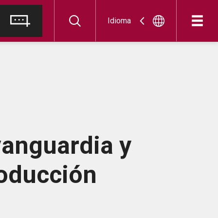
Idioma
vanguardia y
roducción