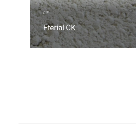
Coeficiente de expansión térmica
equivalente al de la cerámica
/ 01
Alta resistencia
Ligereza
Eterial CK
Transpirabilidad
Estabilidad e inalterabilidad