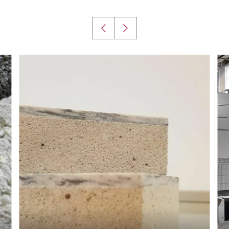
Eterial QZ es un exclusivo panel
ultraligero a base de minerales,
procedente de fuentes renovables,
dotado de un grosor de entre 2 y 4 cm.
Este panel se ha diseñado con el fin de
acoplarse a las tablas de aglomerado
de cuarzo BretonStone, con el que
comparte el mismo coeficiente de
expansión térmica.
Una solución ideal para aplicaciones en
el mundo del diseño de interiores y la
arquitectura, gracias a sus