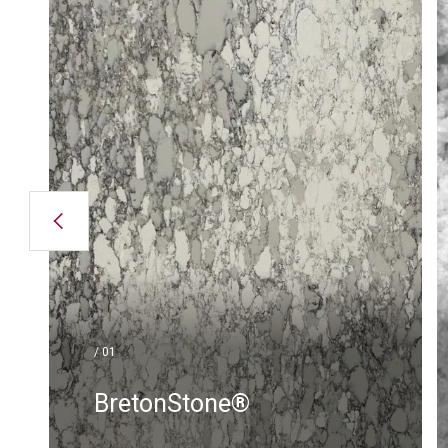
La piedra compuesta exclusiva para la
arquitectura y el diseño de interiores.
El proceso patentado de
vibrocompresión al vacío permite
combinar la máxima cantidad de áridos
minerales con la mínima cantidad de
aglutinante, dando como resultado
superficies de altísimo nivel y gran
durabilidad.
/ 01
BretonStone®