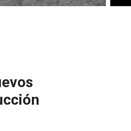
uevos
ucción