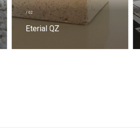
características excelentes:
/ 02
Gran resistencia y estabilidad
Impermeable y aislante térmico
Eterial QZ
Fácil de mecanizar con métodos
en seco