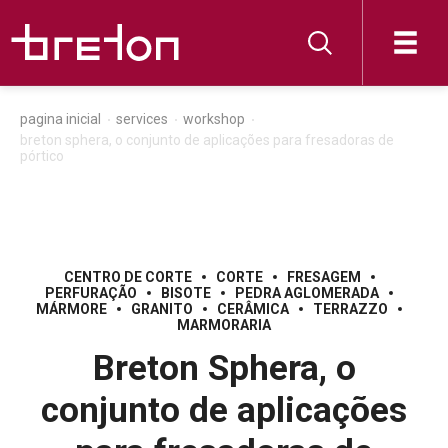
pagina inicial
services
workshop
breton sphera, o conjunto de aplicações para fresadoras de
pórtico
CENTRO DE CORTE
CORTE
FRESAGEM
PERFURAÇÃO
BISOTE
PEDRA AGLOMERADA
MÁRMORE
GRANITO
CERÂMICA
TERRAZZO
MARMORARIA
Breton Sphera, o
conjunto de aplicações