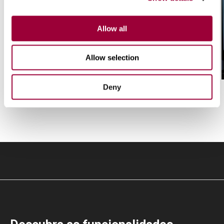
Allow all
/ 01
Allow selection
Sequências automáticas
Deny