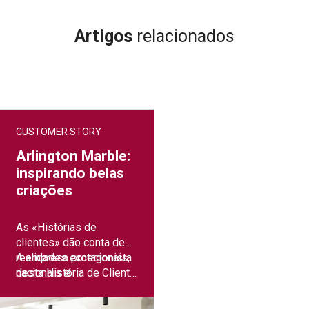
Artigos
relacionados
CUSTOMER STORY
Arlington Marble:
inspirando belas
criações
As «Histórias de
clientes» dão conta de
realidades excecionais,
A empresa protagonista
nacionais e
desta História de Cliente
internacionais, que
é uma empresa familiar
criaram sinergias a longo
criada em 1971: