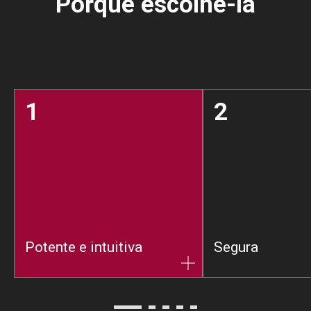
Porquê escolhê-la
1
2
Potente e intuitiva
Segura