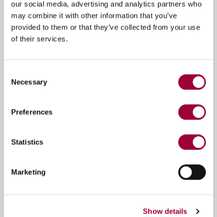
our social media, advertising and analytics partners who
intercambio de mesas de trabajo que permite aumentar
sistema de desplazamiento de piezas por cinta y sistema de
considerablemente la productividad con un solo operador.
bloqueo con mordazas para aumentar aún más la productividad.
may combine it with other information that you’ve
provided to them or that they’ve collected from your use
of their services.
Consent
Necessary
Selection
Preferences
Statistics
Marketing
Genya
Show details