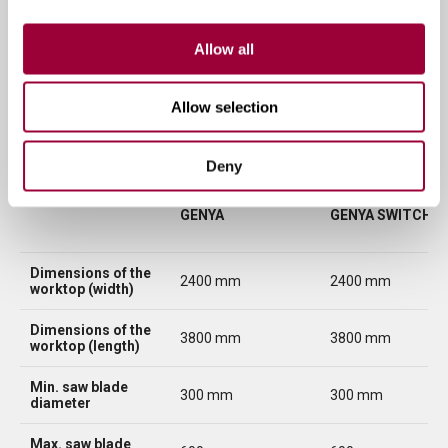
Allow all
Tabla comparativa de versiones
Allow selection
Deny
GENYA
GENYA SWITCH
Dimensions of the
2400 mm
2400 mm
worktop (width)
Dimensions of the
3800 mm
3800 mm
worktop (length)
Min. saw blade
300 mm
300 mm
diameter
Max. saw blade