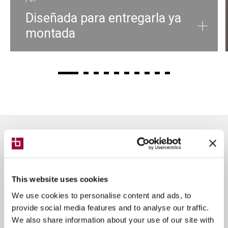
Diseñada para entregarla ya
montada
Otras versiones de
This website uses cookies
Breton Genya
We use cookies to personalise content and ads, to
provide social media features and to analyse our traffic.
We also share information about your use of our site with
Centro de corte mediante disco de 5 ejes monobloque
Centro de corte mediante disco de 5 ejes con sistema de
Centro de corte mediante disco de 5 ejes monobloque con