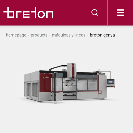
homepage
products
máquinas y líneas
breton genya