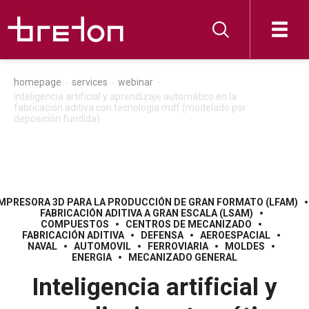
homepage
services
webinar
inteligencia artificial y aprendizaje automático en la
fabricación aditiva con tecnología mdf (modelado por
deposición fundida)
IMPRESORA 3D PARA LA PRODUCCIÓN DE GRAN FORMATO (LFAM)
FABRICACIÓN ADITIVA A GRAN ESCALA (LSAM)
COMPUESTOS
CENTROS DE MECANIZADO
FABRICACIÓN ADITIVA
DEFENSA
AEROESPACIAL
NAVAL
AUTOMOVIL
FERROVIARIA
MOLDES
ENERGIA
MECANIZADO GENERAL
Inteligencia artificial y