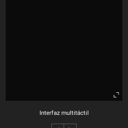
Enter
fullsc
Interfaz multitáctil