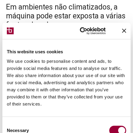
Em ambientes não climatizados, a
máquina pode estar exposta a várias
fontes de calor
As peças expostas a estas fontes sofrem uma mudança
de temperatura mais repentina em relação à restante
This website uses cookies
máquina, criando tensões na própria estrutura e as
consequentes deformações geométricas.
We use cookies to personalise content and ads, to
provide social media features and to analyse our traffic.
O sistema Thermal Shield tem como função proteger as
We also share information about your use of our site with
estruturas de mudanças de temperatura repentinas. Isto é
our social media, advertising and analytics partners who
possível graças a duas tecnologias:
may combine it with other information that you’ve
O isolamento da estrutura assegurado pelos painéis
provided to them or that they’ve collected from your use
permite que a mudança da temperatura das peças
of their services.
da máquina seja extremamente reduzida (cerca 1/5)
e muito mais lenta em relação à sua envolvente.
Um sistema de ventilação fechado interno das
Consent
estruturas individuais permite criar uma temperatura
Necessary
Selection