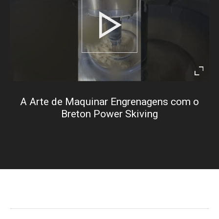
Play
Enter
fullsc
A Arte de Maquinar Engrenagens com o
Breton Power Skiving