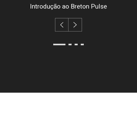
fullsc
Introdução ao Breton Pulse