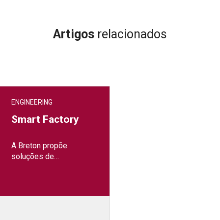
Artigos
relacionados
ENGINEERING
Smart Factory
A Breton propõe
soluções de
digitalização e
virtualização dos
processos de produção
com a finalidade de
otimizar os