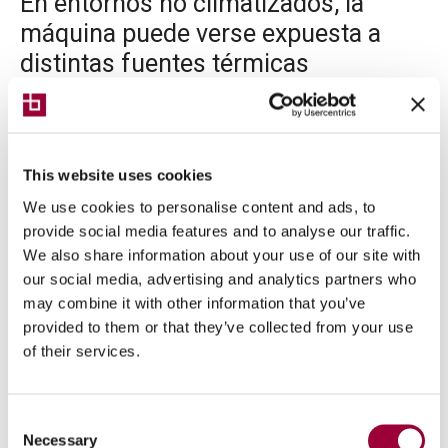
En entornos no climatizados, la
máquina puede verse expuesta a
distintas fuentes térmicas
Las partes expuestas a esas fuentes sufren un cambio de
temperatura más repentino que el resto de la máquina,
creando tensiones en las estructuras de la misma y las
This website uses cookies
consiguientes deformaciones geométricas.
We use cookies to personalise content and ads, to
El sistema Thermal Shield sirve para proteger las
provide social media features and to analyse our traffic.
estructuras de los cambios de temperatura repentinos, lo
We also share information about your use of our site with
que es posible gracias a dos tecnologías:
our social media, advertising and analytics partners who
may combine it with other information that you’ve
El aislamiento de la estructura mediante paneles
permite que el cambio de la temperatura de las
provided to them or that they’ve collected from your use
partes de la máquina sea extremadamente reducido
of their services.
(alrededor de 1/5) y mucho más lento del que se
produce alrededor.
Un sistema de ventilación cerrado interno de las
Consent
estructuras simples que permite una homogeneidad
Necessary
Selection