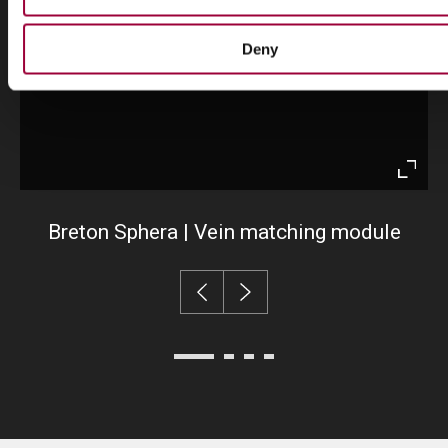
Deny
Enter
fullsc
Breton Sphera | Vein matching module