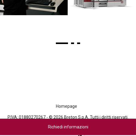
Homepage
P.IVA: 01880270267 - © 2026 Breton S.p.A. Tutti i diritti riservati.
Richiedi informazioni